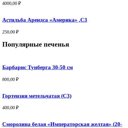
4000,00
₽
Астильба Арендса «Америка» ,С3
250,00
₽
Популярные печенья
Барбарис Тунберга 30-50 см
800,00
₽
Гортензия метельчатая (С3)
400,00
₽
Смородина белая «Императорская желтая» (20-