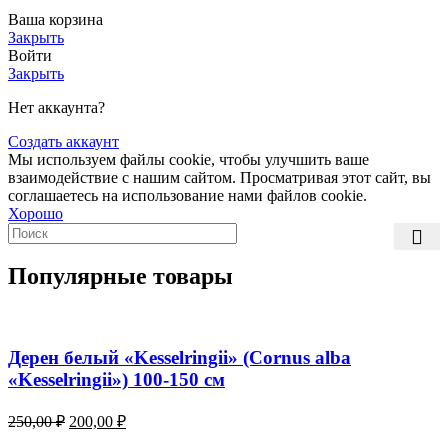
Ваша корзина
Закрыть
Войти
Закрыть
Нет аккаунта?
Создать аккаунт
Мы используем файлы cookie, чтобы улучшить ваше
взаимодействие с нашим сайтом. Просматривая этот сайт, вы
соглашаетесь на использование нами файлов cookie.
Хорошо
Популярные товары
Дерен белый «Kesselringii» (Cornus alba
«Kesselringii») 100-150 см
Первоначальная
Текущая
250,00
₽
200,00
₽
цена
цена: