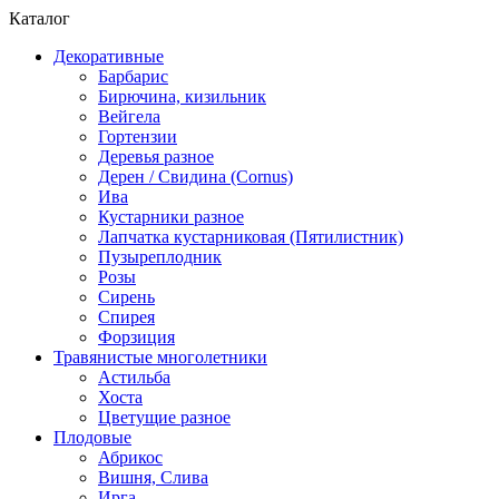
Каталог
Декоративные
Барбарис
Бирючина, кизильник
Вейгела
Гортензии
Деревья разное
Дерен / Свидина (Cornus)
Ива
Кустарники разное
Лапчатка кустарниковая (Пятилистник)
Пузыреплодник
Розы
Сирень
Спирея
Форзиция
Травянистые многолетники
Астильба
Хоста
Цветущие разное
Плодовые
Абрикос
Вишня, Слива
Ирга