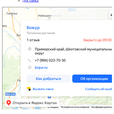
Доставка
Божур
Питомник растений в Приморском крае