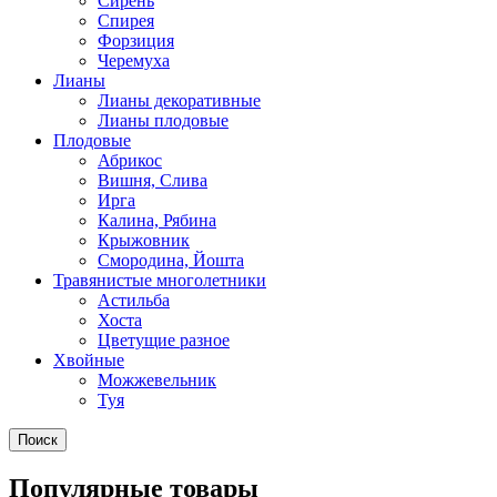
Сирень
Спирея
Форзиция
Черемуха
Лианы
Лианы декоративные
Лианы плодовые
Плодовые
Абрикос
Вишня, Слива
Ирга
Калина, Рябина
Крыжовник
Смородина, Йошта
Травянистые многолетники
Астильба
Хоста
Цветущие разное
Хвойные
Можжевельник
Туя
Поиск
Популярные товары