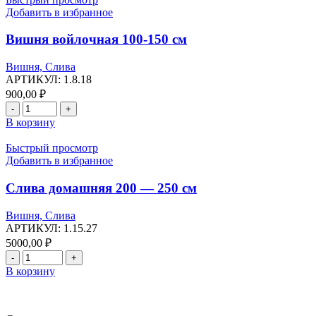
Добавить в избранное
Вишня войлочная 100-150 см
Вишня, Слива
АРТИКУЛ:
1.8.18
900,00
₽
Количество
товара
В корзину
Вишня
войлочная
Быстрый просмотр
100-
Добавить в избранное
150
см
Слива домашняя 200 — 250 см
Вишня, Слива
АРТИКУЛ:
1.15.27
5000,00
₽
Количество
товара
В корзину
Слива
домашняя
200