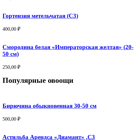
Гортензия метельчатая (С3)
400,00
₽
Смородина белая «Императорская желтая» (20-
50 см)
250,00
₽
Популярные овоощи
Бирючина обыкновенная 30-50 см
500,00
₽
Астильба Арендса «Диамант» ,С3