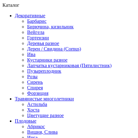
Каталог
Декоративные
Барбарис
Бирючина, кизильник
Вейгела
Гортензии
Деревья разное
Дерен / Свидина (Cornus)
Ива
Кустарники разное
Лапчатка кустарниковая (Пятилистник)
Пузыреплодник
Розы
Сирень
Спирея
Форзиция
Травянистые многолетники
Астильба
Хоста
Цветущие разное
Плодовые
Абрикос
Вишня, Слива
Ирга