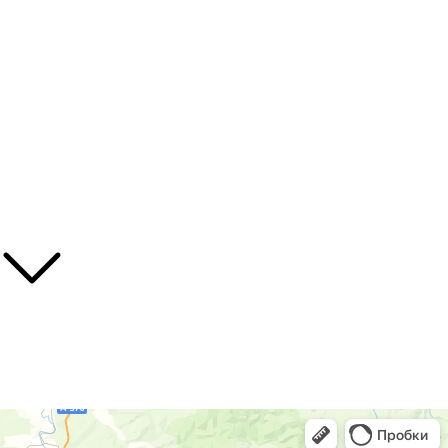
Декоративные
Плодовые
Травянистые многолетники
Хвойные
Лианы
Полезные ссылки
О нас
Контакты
Доставка
Божур
Питомник растений в Приморском крае