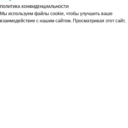
ПОЛИТИКА КОНФИДЕНЦИАЛЬНОСТИ
Мы используем файлы cookie, чтобы улучшить ваше
взаимодействие с нашим сайтом. Просматривая этот сайт,
вы соглашаетесь на использование нами файлов cookie.
Хорошо
Меню
Избранное
0
Товары
Корзина
Выберите категорию
Поиск
Популярные товары
Дерен белый «Kesselringii» (Cornus alba
«Kesselringii») 100-150 см