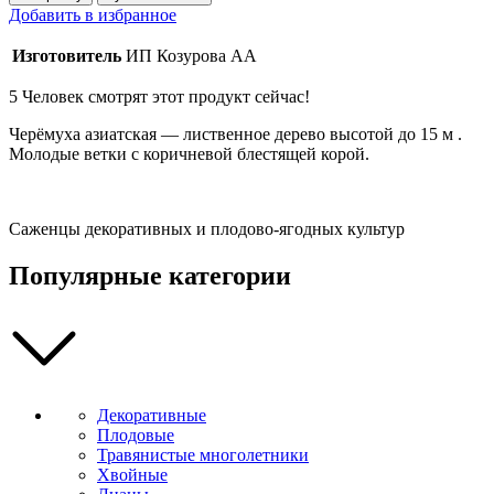
Черемуха
Добавить в избранное
азиатская
150-
Изготовитель
ИП Козурова АА
200
см
5
Человек смотрят этот продукт сейчас!
Черёмуха азиатская — лиственное дерево высотой до 15 м .
Молодые ветки с коричневой блестящей корой.
Саженцы декоративных и плодово-ягодных культур
Популярные категории
Декоративные
Плодовые
Травянистые многолетники
Хвойные