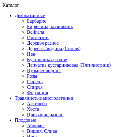
Каталог
Декоративные
Барбарис
Бирючина, кизильник
Вейгела
Гортензии
Деревья разное
Дерен / Свидина (Cornus)
Ива
Кустарники разное
Лапчатка кустарниковая (Пятилистник)
Пузыреплодник
Розы
Сирень
Спирея
Форзиция
Травянистые многолетники
Астильба
Хоста
Цветущие разное
Плодовые
Абрикос
Вишня, Слива
Ирга