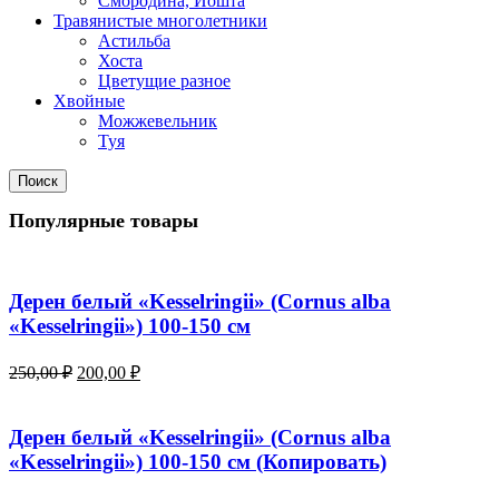
Смородина, Йошта
Травянистые многолетники
Астильба
Хоста
Цветущие разное
Хвойные
Можжевельник
Туя
Поиск
Популярные товары
Дерен белый «Kesselringii» (Cornus alba
«Kesselringii») 100-150 см
Первоначальная
Текущая
250,00
₽
200,00
₽
цена
цена:
составляла
200,00 ₽.
250,00 ₽.
Дерен белый «Kesselringii» (Cornus alba
«Kesselringii») 100-150 см (Копировать)