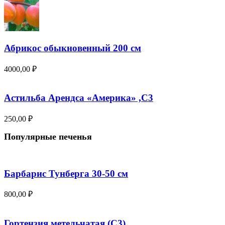
Абрикос обыкновенный 200 см
4000,00
₽
Астильба Арендса «Америка» ,С3
250,00
₽
Популярные печенья
Барбарис Тунберга 30-50 см
800,00
₽
Гортензия метельчатая (С3)