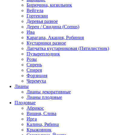
Бирючина, кизильник
Вейгела
Гортензии
Деревья разное
Дерен / Свидина (Cornus)
Ива
Карагана, Акация, Робиния
Кустарники разное
Лапчатка кустарниковая (Пятилистник)
Пузыреплодник
Розы
Сирень
Спирея
Форзиция
Черемуха
Лианы
Лианы декоративные
Лианы плодовые
Плодовые
Абрикос
Вишня, Слива
Ирга
Калина, Рябина
Крыжовник