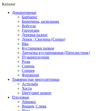
Каталог
Декоративные
Барбарис
Бирючина, кизильник
Вейгела
Гортензии
Деревья разное
Дерен / Свидина (Cornus)
Ива
Кустарники разное
Лапчатка кустарниковая (Пятилистник)
Пузыреплодник
Розы
Сирень
Спирея
Форзиция
Травянистые многолетники
Астильба
Хоста
Цветущие разное
Плодовые
Абрикос
Вишня, Слива
Ирга