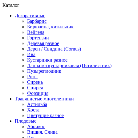
Каталог
Декоративные
Барбарис
Бирючина, кизильник
Вейгела
Гортензии
Деревья разное
Дерен / Свидина (Cornus)
Ива
Кустарники разное
Лапчатка кустарниковая (Пятилистник)
Пузыреплодник
Розы
Сирень
Спирея
Форзиция
Травянистые многолетники
Астильба
Хоста
Цветущие разное
Плодовые
Абрикос
Вишня, Слива
Ирга