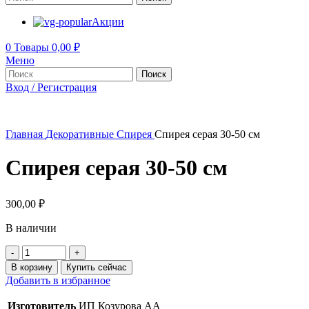
Акции
0
Товары
0,00
₽
Меню
Поиск
Вход / Регистрация
Главная
Декоративные
Спирея
Спирея серая 30-50 см
Спирея серая 30-50 см
300,00
₽
В наличии
Количество
товара
В корзину
Купить сейчас
Спирея
Добавить в избранное
серая
30-
Изготовитель
ИП Козурова АА