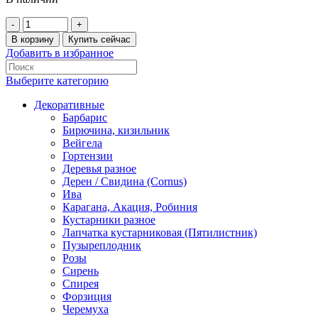
Количество
товара
В корзину
Купить сейчас
Спирея
Добавить в избранное
серая
30-
Выберите категорию
50
см
Декоративные
Барбарис
Бирючина, кизильник
Вейгела
Гортензии
Деревья разное
Дерен / Свидина (Cornus)
Ива
Карагана, Акация, Робиния
Кустарники разное
Лапчатка кустарниковая (Пятилистник)
Пузыреплодник
Розы
Сирень
Спирея
Форзиция
Черемуха