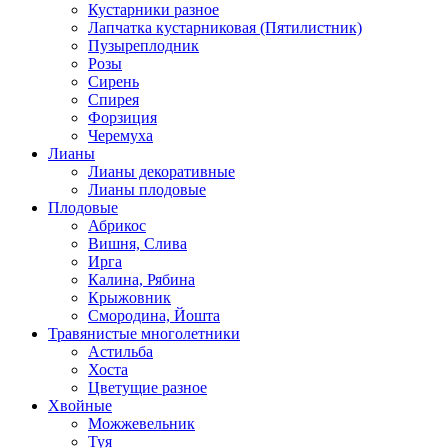
Кустарники разное
Лапчатка кустарниковая (Пятилистник)
Пузыреплодник
Розы
Сирень
Спирея
Форзиция
Черемуха
Лианы
Лианы декоративные
Лианы плодовые
Плодовые
Абрикос
Вишня, Слива
Ирга
Калина, Рябина
Крыжовник
Смородина, Йошта
Травянистые многолетники
Астильба
Хоста
Цветущие разное
Хвойные
Можжевельник
Туя