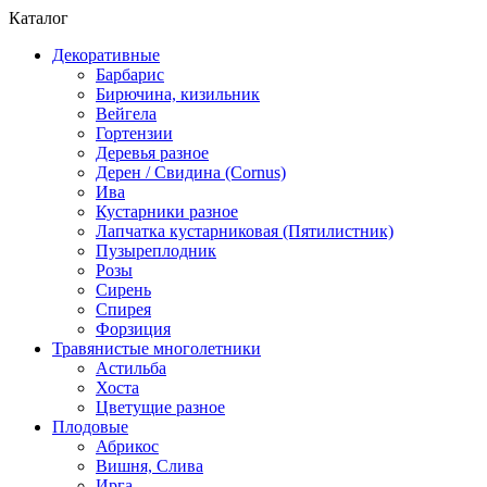
Каталог
Декоративные
Барбарис
Бирючина, кизильник
Вейгела
Гортензии
Деревья разное
Дерен / Свидина (Cornus)
Ива
Кустарники разное
Лапчатка кустарниковая (Пятилистник)
Пузыреплодник
Розы
Сирень
Спирея
Форзиция
Травянистые многолетники
Астильба
Хоста
Цветущие разное
Плодовые
Абрикос
Вишня, Слива
Ирга