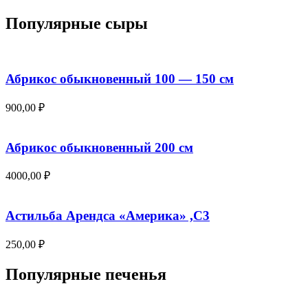
цена
цена:
составляла
200,00 ₽.
Популярные сыры
250,00 ₽.
Абрикос обыкновенный 100 — 150 см
900,00
₽
Абрикос обыкновенный 200 см
4000,00
₽
Астильба Арендса «Америка» ,С3
250,00
₽
Популярные печенья