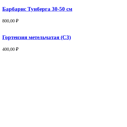
Барбарис Тунберга 30-50 см
800,00
₽
Гортензия метельчатая (С3)
400,00
₽
Смородина белая «Императорская желтая» (20-
50 см)
250,00
₽
Популярные овоощи