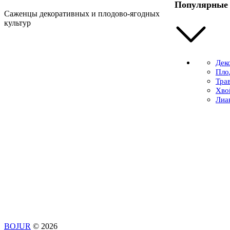
Популярные 
Саженцы декоративных и плодово-ягодных
культур
Дек
Пло
Тра
Хво
Лиа
BOJUR
© 2026