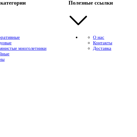
категории
Полезные ссылки
оративные
О нас
довые
Контакты
вянистые многолетники
Доставка
йные
ны