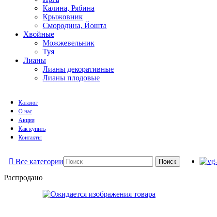
Калина, Рябина
Крыжовник
Смородина, Йошта
Хвойные
Можжевельник
Туя
Лианы
Лианы декоративные
Лианы плодовые
Каталог
О нас
Акции
Как купить
Контакты
Все категории
Поиск
Распродано