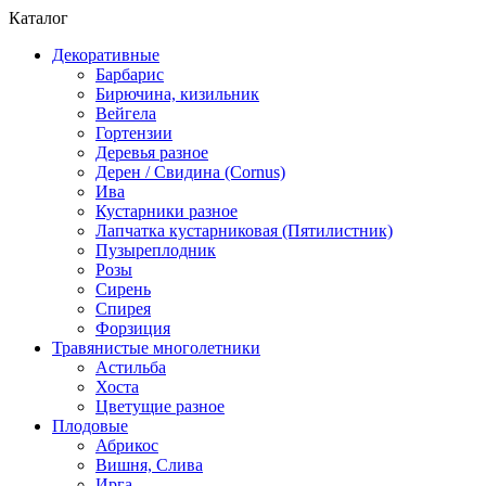
Каталог
Декоративные
Барбарис
Бирючина, кизильник
Вейгела
Гортензии
Деревья разное
Дерен / Свидина (Cornus)
Ива
Кустарники разное
Лапчатка кустарниковая (Пятилистник)
Пузыреплодник
Розы
Сирень
Спирея
Форзиция
Травянистые многолетники
Астильба
Хоста
Цветущие разное
Плодовые
Абрикос
Вишня, Слива
Ирга