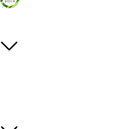
Саженцы декоративных и плодово-ягодных культур
Популярные категории
Декоративные
Плодовые
Травянистые многолетники
Хвойные
Лианы
Полезные ссылки