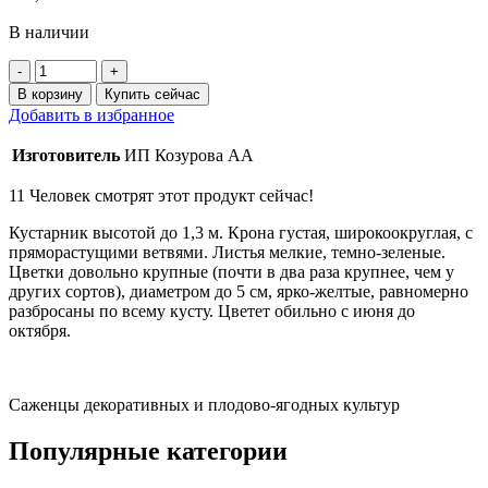
В наличии
Количество
товара
В корзину
Купить сейчас
Пятилистник
Добавить в избранное
кустарниковый
"Голдфингер"
Изготовитель
ИП Козурова АА
(Pentaphylloides
fruticosa
11
Человек смотрят этот продукт сейчас!
goldfinger
)
Кустарник высотой до 1,3 м. Крона густая, широкоокруглая, с
(50-
пряморастущими ветвями. Листья мелкие, темно-зеленые.
100
Цветки довольно крупные (почти в два раза крупнее, чем у
см)
других сортов), диаметром до 5 см, ярко-желтые, равномерно
разбросаны по всему кусту. Цветет обильно с июня до
октября.
Саженцы декоративных и плодово-ягодных культур
Популярные категории