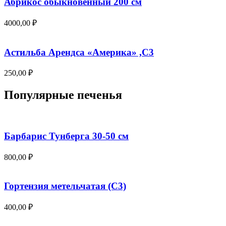
Абрикос обыкновенный 200 см
4000,00
₽
Астильба Арендса «Америка» ,С3
250,00
₽
Популярные печенья
Барбарис Тунберга 30-50 см
800,00
₽
Гортензия метельчатая (С3)
400,00
₽