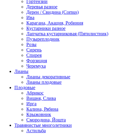
Гортензии
см)
Деревья разное
Дерен / Свидина (Cornus)
Ива
Карагана, Акация, Робиния
Кустарники разное
Лапчатка кустарниковая (Пятилистник)
Пузыреплодник
Розы
Сирень
Спирея
Форзиция
Черемуха
Лианы
Лианы декоративные
Лианы плодовые
Плодовые
Абрикос
Вишня, Слива
Ирга
Калина, Рябина
Крыжовник
Смородина, Йошта
Травянистые многолетники
Астильба