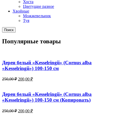
Хоста
Цветущие разное
Хвойные
Можжевельник
Туя
Поиск
Популярные товары
Дерен белый «Kesselringii» (Cornus alba
«Kesselringii») 100-150 см
Первоначальная
Текущая
250,00
₽
200,00
₽
цена
цена:
составляла
200,00 ₽.
250,00 ₽.
Дерен белый «Kesselringii» (Cornus alba
«Kesselringii») 100-150 см (Копировать)
Первоначальная
Текущая
250,00
₽
200,00
₽
цена
цена: