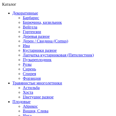
Каталог
Декоративные
Барбарис
Бирючина, кизильник
Вейгела
Гортензии
Деревья разное
Дерен / Свидина (Cornus)
Ива
Кустарники разное
Лапчатка кустарниковая (Пятилистник)
Пузыреплодник
Розы
Сирень
Спирея
Форзиция
Травянистые многолетники
Астильба
Хоста
Цветущие разное
Плодовые
Абрикос
Вишня, Слива
Ирга