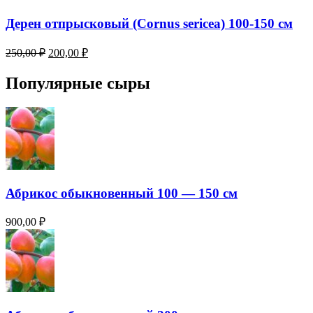
составляла
200,00 ₽.
250,00 ₽.
Дерен отпрысковый (Cornus sericea) 100-150 см
Первоначальная
Текущая
250,00
₽
200,00
₽
цена
цена:
составляла
200,00 ₽.
Популярные сыры
250,00 ₽.
Абрикос обыкновенный 100 — 150 см
900,00
₽