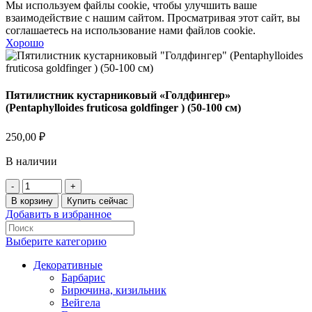
Мы используем файлы cookie, чтобы улучшить ваше
взаимодействие с нашим сайтом. Просматривая этот сайт, вы
соглашаетесь на использование нами файлов cookie.
Хорошо
Пятилистник кустарниковый «Голдфингер»
(Pentaphylloides fruticosa goldfinger ) (50-100 см)
250,00
₽
В наличии
Количество
товара
В корзину
Купить сейчас
Пятилистник
Добавить в избранное
кустарниковый
"Голдфингер"
Выберите категорию
(Pentaphylloides
fruticosa
Декоративные
goldfinger
Барбарис
)
Бирючина, кизильник
(50-
Вейгела
100