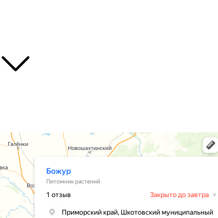
Лианы
Полезные ссылки
О нас
Контакты
Доставка
Божур
Питомник растений в Приморском крае