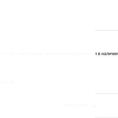
sselringii») 100-150 см (Копировать)
0 см
ы, и мы сообщим вам, как только товар появится в наличии
ьности
ИП Козурова АА