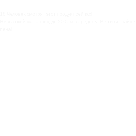
4000,00
₽
18
Человек смотрят этот продукт сейчас!
Невысокий кустарник, до 200 см в среднем. Веточки крайн
Астильба Арендса «Америка» ,С3
пена!
250,00
₽
Популярные печенья
Барбарис Тунберга 30-50 см
800,00
₽
Гортензия метельчатая (С3)
400,00
₽