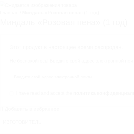
Дерен белый «Kesselringii» (Cornus alba «Ke
Главная
Миндаль «Розовая пена» (1 год)
Миндаль «Розовая пена» (1 год)
250,00
₽
200,00
₽
Дерен отпрысковый (Cornus sericea) 100-15
Этот продукт в настоящее время распродан.
250,00
₽
200,00
₽
Не беспокойтесь! Введите свой адрес электронной почт
Популярные сыры
Абрикос обыкновенный 100 — 150 см
I have read and accept the
политика конфиденциал
900,00
₽
Добавить в избранное
ИЗГОТОВИТЕЛЬ
Абрикос обыкновенный 200 см