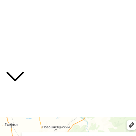
Декоративные
Плодовые
Травянистые многолетники
Хвойные
Лианы
Полезные ссылки
О нас
Контакты
Доставка
Божур
Питомник растений в Приморском крае