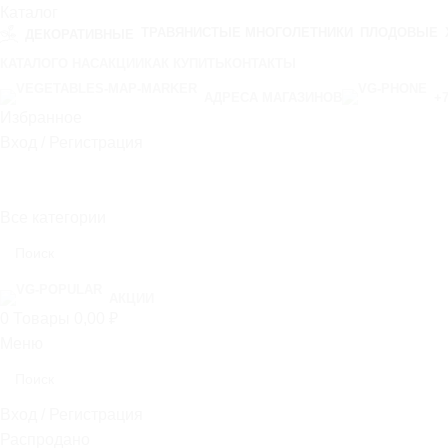
Каталог
ТРАВЯНИСТЫЕ МНОГОЛЕТНИКИ
ПЛОДОВЫЕ
ДЕКОРАТИВНЫЕ
КАТАЛОГ
О НАС
АКЦИИ
КАК КУПИТЬ
КОНТАКТЫ
АДРЕСА МАГАЗИНОВ
+7
Избранное
Вход / Регистрация
Все категории
Выберите категорию
АКЦИИ
Популярные товары
0
Товары
0,00
₽
Меню
Дерен белый «Kesselringii» (Cornus alba «Kes
Вход / Регистрация
250,00
₽
200,00
₽
Распродано