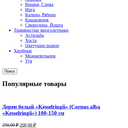
Вишня, Слива
Ирга
Калина, Рябина
Крыжовник
Смородина, Йошта
Травянистые многолетники
Астильба
Хоста
Цветущие разное
Хвойные
Можжевельник
Туя
Поиск
Популярные товары
Дерен белый «Kesselringii» (Cornus alba
«Kesselringii») 100-150 см
Первоначальная
Текущая
250,00
₽
200,00
₽