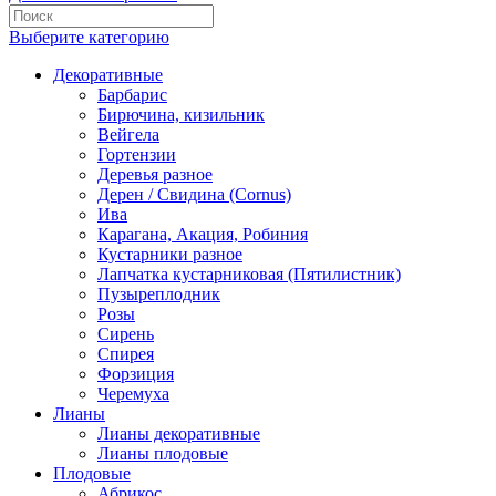
Выберите категорию
Декоративные
Барбарис
Бирючина, кизильник
Вейгела
Гортензии
Деревья разное
Дерен / Свидина (Cornus)
Ива
Карагана, Акация, Робиния
Кустарники разное
Лапчатка кустарниковая (Пятилистник)
Пузыреплодник
Розы
Сирень
Спирея
Форзиция
Черемуха
Лианы
Лианы декоративные
Лианы плодовые
Плодовые
Абрикос