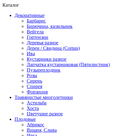
Каталог
Декоративные
Барбарис
Бирючина, кизильник
Вейгела
Гортензии
Деревья разное
Дерен / Свидина (Cornus)
Ива
Кустарники разное
Лапчатка кустарниковая (Пятилистник)
Пузыреплодник
Розы
Сирень
Спирея
Форзиция
Травянистые многолетники
Астильба
Хоста
Цветущие разное
Плодовые
Абрикос
Вишня, Слива
Ирга