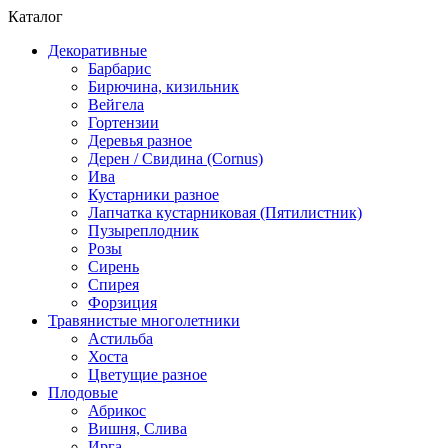
Каталог
Декоративные
Барбарис
Бирючина, кизильник
Вейгела
Гортензии
Деревья разное
Дерен / Свидина (Cornus)
Ива
Кустарники разное
Лапчатка кустарниковая (Пятилистник)
Пузыреплодник
Розы
Сирень
Спирея
Форзиция
Травянистые многолетники
Астильба
Хоста
Цветущие разное
Плодовые
Абрикос
Вишня, Слива
Ирга