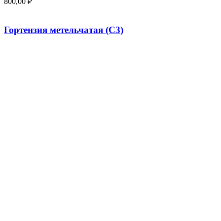
800,00
₽
Гортензия метельчатая (С3)
400,00
₽
Смородина белая «Императорская желтая» (20-
50 см)
250,00
₽
Популярные овоощи
Бирючина обыкновенная 30-50 см
500,00
₽
Астильба Арендса «Диамант» ,С3