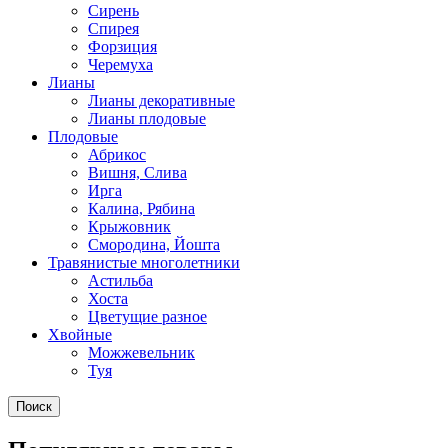
Сирень
Спирея
Форзиция
Черемуха
Лианы
Лианы декоративные
Лианы плодовые
Плодовые
Абрикос
Вишня, Слива
Ирга
Калина, Рябина
Крыжовник
Смородина, Йошта
Травянистые многолетники
Астильба
Хоста
Цветущие разное
Хвойные
Можжевельник
Туя
Поиск