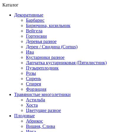
Каталог
Декоративные
Барбарис
Бирючина, кизильник
Вейгела
Гортензии
Деревья разное
Дерен / Свидина (Cornus)
Ива
Кустарники разное
Лапчатка кустарниковая (Пятилистник)
Пузыреплодник
Розы
Сирень
Спирея
Форзиция
Травянистые многолетники
Астильба
Хоста
Цветущие разное
Плодовые
Абрикос
Вишня, Слива
Ирга