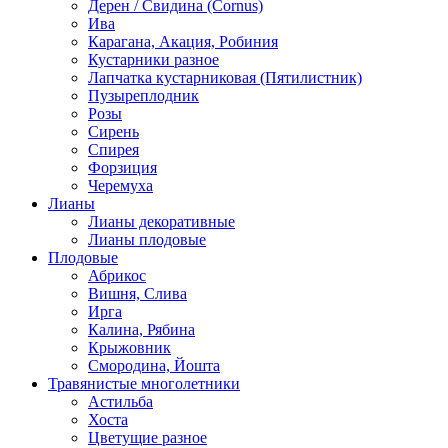
Дерен / Свидина (Cornus)
Ива
Карагана, Акация, Робиния
Кустарники разное
Лапчатка кустарниковая (Пятилистник)
Пузыреплодник
Розы
Сирень
Спирея
Форзиция
Черемуха
Лианы
Лианы декоративные
Лианы плодовые
Плодовые
Абрикос
Вишня, Слива
Ирга
Калина, Рябина
Крыжовник
Смородина, Йошта
Травянистые многолетники
Астильба
Хоста
Цветущие разное