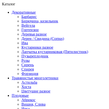
Каталог
Декоративные
Барбарис
Бирючина, кизильник
Вейгела
Гортензии
Деревья разное
Дерен / Свидина (Cornus)
Ива
Кустарники разное
Лапчатка кустарниковая (Пятилистник)
Пузыреплодник
Розы
Сирень
Спирея
Форзиция
Травянистые многолетники
Астильба
Хоста
Цветущие разное
Плодовые
Абрикос
Вишня, Слива
Ирга