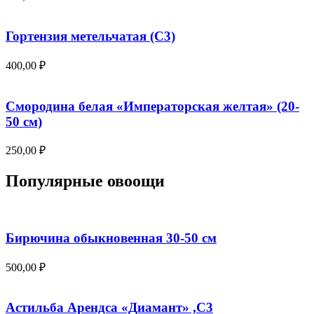
Гортензия метельчатая (С3)
400,00
₽
Смородина белая «Императорская желтая» (20-
50 см)
250,00
₽
Популярные овоощи
Бирючина обыкновенная 30-50 см
500,00
₽
Астильба Арендса «Диамант» ,С3