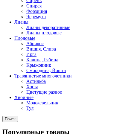
Сирень
Спирея
Форзиция
Черемуха
Лианы
Лианы декоративные
Лианы плодовые
Плодовые
Абрикос
Вишня, Слива
Ирга
Калина, Рябина
Крыжовник
Смородина, Йошта
Травянистые многолетники
Астильба
Хоста
Цветущие разное
Хвойные
Можжевельник
Туя
Поиск
Популярные товары