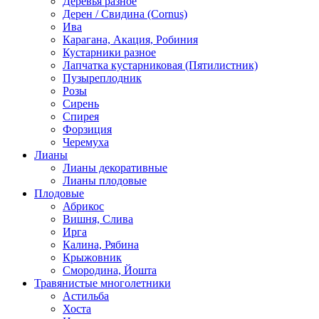
Деревья разное
см
Дерен / Свидина (Cornus)
(2
Ива
года)
Карагана, Акация, Робиния
Кустарники разное
Лапчатка кустарниковая (Пятилистник)
Пузыреплодник
Розы
Сирень
Спирея
Форзиция
Черемуха
Лианы
Лианы декоративные
Лианы плодовые
Плодовые
Абрикос
Вишня, Слива
Ирга
Калина, Рябина
Крыжовник
Смородина, Йошта
Травянистые многолетники
Астильба
Хоста