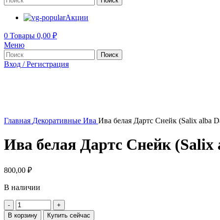
Поиск
Акции
0
Товары
0,00
₽
Меню
Поиск
Вход / Регистрация
Главная
Декоративные
Ива
Ива белая Дартс Снейк (Salix alba Da
Ива белая Дартс Снейк (Salix a
800,00
₽
В наличии
Количество
товара
В корзину
Купить сейчас