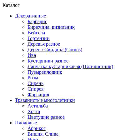
Каталог
Декоративные
Барбарис
Бирючина, кизильник
Вейгела
Гортензии
Деревья разное
Дерен / Свидина (Cornus)
Ива
Кустарники разное
Лапчатка кустарниковая (Пятилистник)
Пузыреплодник
Розы
Сирень
Спирея
Форзиция
Травянистые многолетники
Астильба
Хоста
Цветущие разное
Плодовые
Абрикос
Вишня, Слива
Ирга