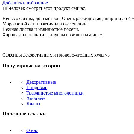
Ива
Добавить в избранное
белая
18
Человек смотрят этот продукт сейчас!
Дартс
Снейк
Невысокая ива, до 5 метров. Очень раскидистая , ширина до 4 
(Salix
Морозостойка и практична в озеленении.
alba
Нежная листва и извилистые побеги.
Dart's
Хорошая альтернатива другим извилистым ивам.
Snake)
50-
100
см
Саженцы декоративных и плодово-ягодных культур
(2
Популярные категории
года)
Декоративные
Плодовые
Травянистые многолетники
Хвойные
Лианы
Полезные ссылки
О нас