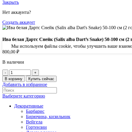
Закрыть
Нет аккаунта?
Создать аккаунт
Ива белая Дартс Снейк (Salix alba Dart’s Snake) 50-100 см (2 
Мы используем файлы cookie, чтобы улучшить ваше взаимод
800,00
₽
В наличии
Количество
товара
В корзину
Купить сейчас
Ива
Добавить в избранное
белая
Дартс
Выберите категорию
Снейк
(Salix
Декоративные
alba
Барбарис
Dart's
Бирючина, кизильник
Snake)
Вейгела
50-
Гортензии
100