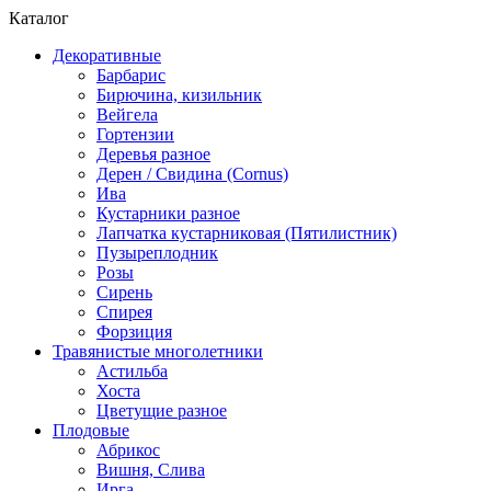
Каталог
Декоративные
Барбарис
Бирючина, кизильник
Вейгела
Гортензии
Деревья разное
Дерен / Свидина (Cornus)
Ива
Кустарники разное
Лапчатка кустарниковая (Пятилистник)
Пузыреплодник
Розы
Сирень
Спирея
Форзиция
Травянистые многолетники
Астильба
Хоста
Цветущие разное
Плодовые
Абрикос
Вишня, Слива
Ирга