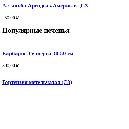
Астильба Арендса «Америка» ,С3
250,00
₽
Популярные печенья
Барбарис Тунберга 30-50 см
800,00
₽
Гортензия метельчатая (С3)
400,00
₽
Смородина белая «Императорская желтая» (20-
50 см)