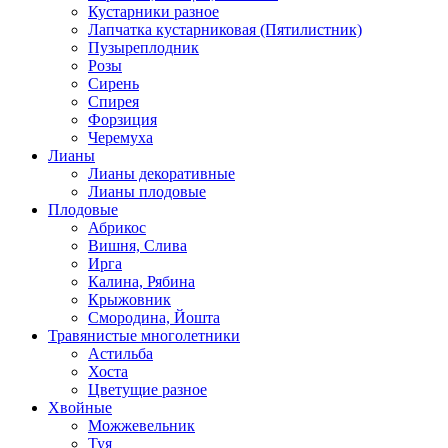
Кустарники разное
Лапчатка кустарниковая (Пятилистник)
Пузыреплодник
Розы
Сирень
Спирея
Форзиция
Черемуха
Лианы
Лианы декоративные
Лианы плодовые
Плодовые
Абрикос
Вишня, Слива
Ирга
Калина, Рябина
Крыжовник
Смородина, Йошта
Травянистые многолетники
Астильба
Хоста
Цветущие разное
Хвойные
Можжевельник
Туя