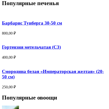
Популярные печенья
Барбарис Тунберга 30-50 см
800,00
₽
Гортензия метельчатая (С3)
400,00
₽
Смородина белая «Императорская желтая» (20-
50 см)
250,00
₽
Популярные овоощи