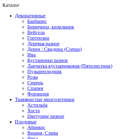
Каталог
Декоративные
Барбарис
Бирючина, кизильник
Вейгела
Гортензии
Деревья разное
Дерен / Свидина (Cornus)
Ива
Кустарники разное
Лапчатка кустарниковая (Пятилистник)
Пузыреплодник
Розы
Сирень
Спирея
Форзиция
Травянистые многолетники
Астильба
Хоста
Цветущие разное
Плодовые
Абрикос
Вишня, Слива
Ирга