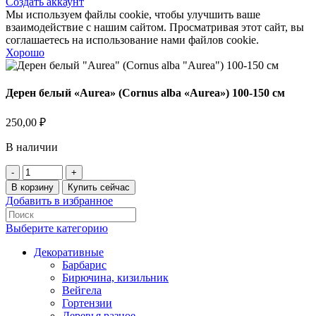
Создать аккаунт
Мы используем файлы cookie, чтобы улучшить ваше
взаимодействие с нашим сайтом. Просматривая этот сайт, вы
соглашаетесь на использование нами файлов cookie.
Хорошо
Дерен белый «Aurea» (Cornus alba «Aurea») 100-150 см
250,00
₽
В наличии
Количество
товара
В корзину
Купить сейчас
Дерен
Добавить в избранное
белый
"Aurea"
Выберите категорию
(Cornus
alba
Декоративные
"Aurea")
Барбарис
100-
Бирючина, кизильник
150
Вейгела
см
Гортензии
Деревья разное