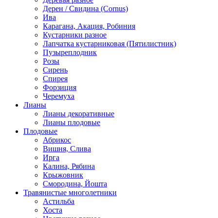
Дерен / Свидина (Cornus)
Ива
Карагана, Акация, Робиния
Кустарники разное
Лапчатка кустарниковая (Пятилистник)
Пузыреплодник
Розы
Сирень
Спирея
Форзиция
Черемуха
Лианы
Лианы декоративные
Лианы плодовые
Плодовые
Абрикос
Вишня, Слива
Ирга
Калина, Рябина
Крыжовник
Смородина, Йошта
Травянистые многолетники
Астильба
Хоста