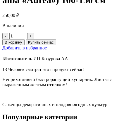
alba «Aurea») 100-150 см
250,00
₽
В наличии
Количество
товара
В корзину
Купить сейчас
Дерен
Добавить в избранное
белый
"Aurea"
Изготовитель
ИП Козурова АА
(Cornus
alba
13
Человек смотрят этот продукт сейчас!
"Aurea")
100-
Неприхотливый быстрорастущий кустарник. Листья с
150
выраженным желтым оттенком!
см
Саженцы декоративных и плодово-ягодных культур
Популярные категории