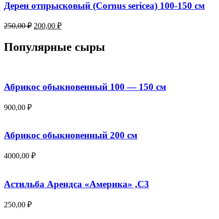
250,00 ₽.
Дерен отпрысковый (Cornus sericea) 100-150 см
Первоначальная
Текущая
250,00
₽
200,00
₽
цена
цена:
составляла
200,00 ₽.
Популярные сыры
250,00 ₽.
Абрикос обыкновенный 100 — 150 см
900,00
₽
Абрикос обыкновенный 200 см
4000,00
₽
Астильба Арендса «Америка» ,С3
250,00
₽