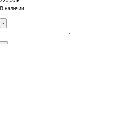
220,00
₽
В наличии
В корзину
Купить сейчас
Меню
Избранное
0
Товары
Корзина
Выберите категорию
Поиск
Популярные товары