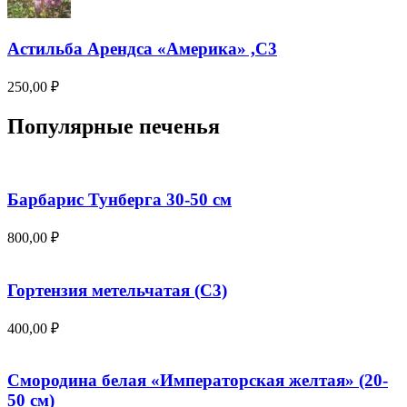
Астильба Арендса «Америка» ,С3
250,00
₽
Популярные печенья
Барбарис Тунберга 30-50 см
800,00
₽
Гортензия метельчатая (С3)
400,00
₽
Смородина белая «Императорская желтая» (20-
50 см)