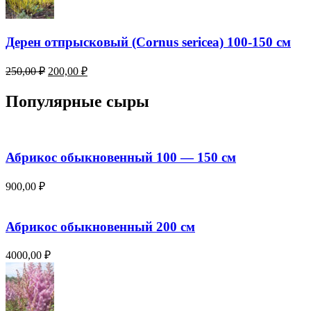
Дерен отпрысковый (Cornus sericea) 100-150 см
Первоначальная
Текущая
250,00
₽
200,00
₽
цена
цена:
составляла
200,00 ₽.
Популярные сыры
250,00 ₽.
Абрикос обыкновенный 100 — 150 см
900,00
₽
Абрикос обыкновенный 200 см
4000,00
₽