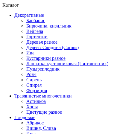
Каталог
Декоративные
Барбарис
Бирючина, кизильник
Вейгела
Гортензии
Деревья разное
Дерен / Свидина (Cornus)
Ива
Кустарники разное
Лапчатка кустарниковая (Пятилистник)
Пузыреплодник
Розы
Сирень
Спирея
Форзиция
Травянистые многолетники
Астильба
Хоста
Цветущие разное
Плодовые
Абрикос
Вишня, Слива
Ирга