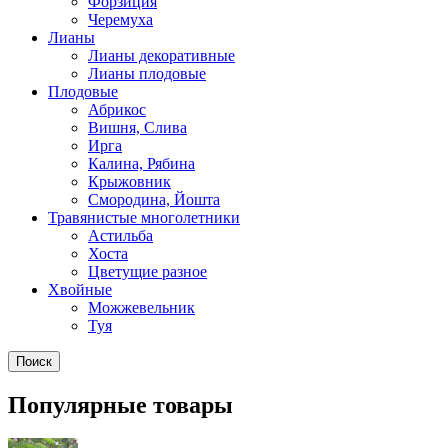
Форзиция
Черемуха
Лианы
Лианы декоративные
Лианы плодовые
Плодовые
Абрикос
Вишня, Слива
Ирга
Калина, Рябина
Крыжовник
Смородина, Йошта
Травянистые многолетники
Астильба
Хоста
Цветущие разное
Хвойные
Можжевельник
Туя
Поиск
Популярные товары