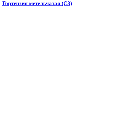
Гортензия метельчатая (С3)
400,00
₽
Смородина белая «Императорская желтая» (20-
50 см)
250,00
₽
Популярные овоощи
Бирючина обыкновенная 30-50 см
500,00
₽
Астильба Арендса «Диамант» ,С3
250,00
₽