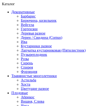
Каталог
Декоративные
Барбарис
Бирючина, кизильник
Вейгела
Гортензии
Деревья разное
Дерен / Свидина (Cornus)
Ива
Кустарники разное
Лапчатка кустарниковая (Пятилистник)
Пузыреплодник
Розы
Сирень
Спирея
Форзиция
Травянистые многолетники
Астильба
Хоста
Цветущие разное
Плодовые
Абрикос
Вишня, Слива
Ирга