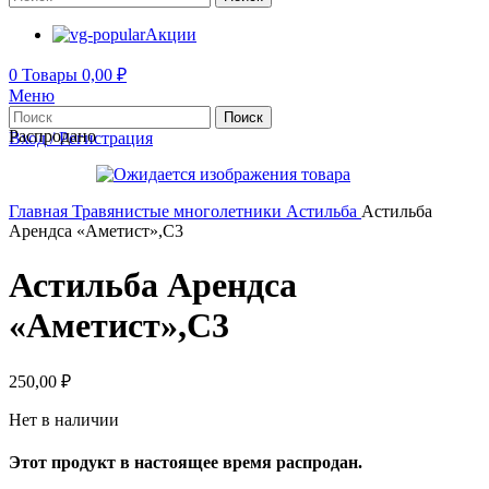
Акции
0
Товары
0,00
₽
Меню
Поиск
Распродано
Вход / Регистрация
Главная
Травянистые многолетники
Астильба
Астильба
Арендса «Аметист»,С3
Астильба Арендса
«Аметист»,С3
250,00
₽
Нет в наличии
Этот продукт в настоящее время распродан.