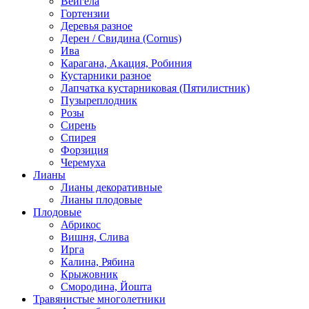
Вейгела
Гортензии
Деревья разное
Дерен / Свидина (Cornus)
Ива
Карагана, Акация, Робиния
Кустарники разное
Лапчатка кустарниковая (Пятилистник)
Пузыреплодник
Розы
Сирень
Спирея
Форзиция
Черемуха
Лианы
Лианы декоративные
Лианы плодовые
Плодовые
Абрикос
Вишня, Слива
Ирга
Калина, Рябина
Крыжовник
Смородина, Йошта
Травянистые многолетники