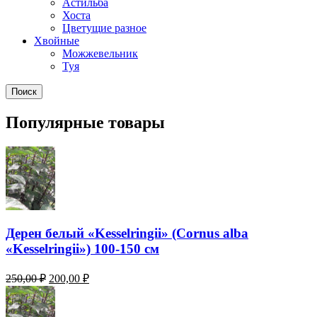
Астильба
Хоста
Цветущие разное
Хвойные
Можжевельник
Туя
Поиск
Популярные товары
Дерен белый «Kesselringii» (Cornus alba
«Kesselringii») 100-150 см
Первоначальная
Текущая
250,00
₽
200,00
₽
цена
цена:
составляла
200,00 ₽.
250,00 ₽.