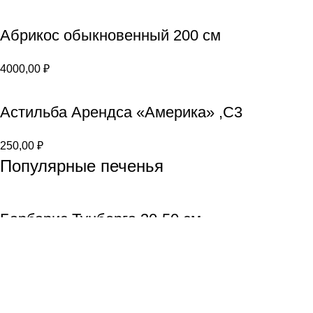
Абрикос обыкновенный 200 см
4000,00
₽
Астильба Арендса «Америка» ,С3
250,00
₽
Популярные печенья
Барбарис Тунберга 30-50 см
800,00
₽
Гортензия метельчатая (С3)