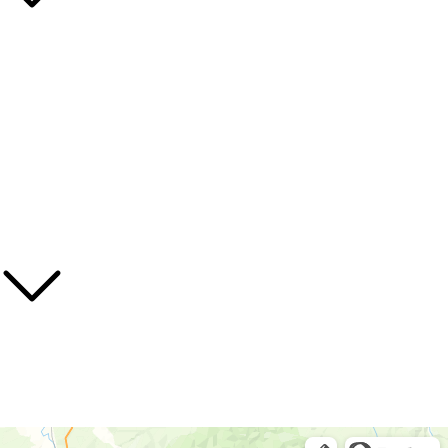
Декоративные
Плодовые
Травянистые многолетники
Хвойные
Лианы
Полезные ссылки
О нас
Контакты
Доставка
Божур