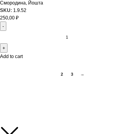
Смородина, Йошта
SKU:
1.9.52
250,00
₽
Add to cart
1
2
3
→
Саженцы декоративных и плодово-ягодных культур
Популярные категории