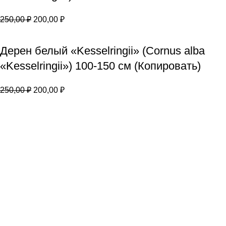
250,00
₽
200,00
₽
Дерен белый «Kesselringii» (Cornus alba
«Kesselringii») 100-150 см (Копировать)
250,00
₽
200,00
₽
Дерен отпрысковый (Cornus sericea) 100-
150 см
250,00
₽
200,00
₽
Популярные сыры