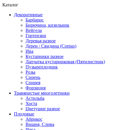
Каталог
Декоративные
Барбарис
Бирючина, кизильник
Вейгела
Гортензии
Деревья разное
Дерен / Свидина (Cornus)
Ива
Кустарники разное
Лапчатка кустарниковая (Пятилистник)
Пузыреплодник
Розы
Сирень
Спирея
Форзиция
Травянистые многолетники
Астильба
Хоста
Цветущие разное
Плодовые
Абрикос
Вишня, Слива
Ирга