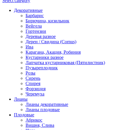
Select category
Декоративные
Барбарис
Бирючина, кизильник
Вейгела
Гортензии
Деревья разное
Дерен / Свидина (Cornus)
Ива
Карагана, Акация, Робиния
Кустарники разное
Лапчатка кустарниковая (Пятилистник)
Пузыреплодник
Розы
Сирень
Спирея
Форзиция
Черемуха
Лианы
Лианы декоративные
Лианы плодовые
Плодовые
Абрикос
Вишня, Слива