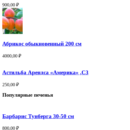
900,00
₽
Абрикос обыкновенный 200 см
4000,00
₽
Астильба Арендса «Америка» ,С3
250,00
₽
Популярные печенья
Барбарис Тунберга 30-50 см
800,00
₽