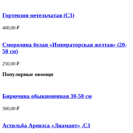
Гортензия метельчатая (С3)
400,00
₽
Смородина белая «Императорская желтая» (20-
50 см)
250,00
₽
Популярные овоощи
Бирючина обыкновенная 30-50 см
500,00
₽
Астильба Арендса «Диамант» ,С3