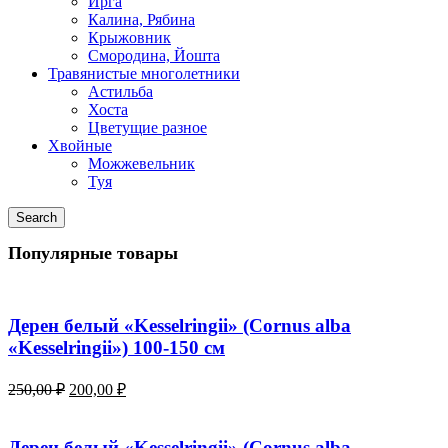
Ирга
Калина, Рябина
Крыжовник
Смородина, Йошта
Травянистые многолетники
Астильба
Хоста
Цветущие разное
Хвойные
Можжевельник
Туя
Search
Популярные товары
Дерен белый «Kesselringii» (Cornus alba
«Kesselringii») 100-150 см
Original
Current
250,00
₽
200,00
₽
price
price
was:
is:
250,00 ₽.
200,00 ₽.
Дерен белый «Kesselringii» (Cornus alba