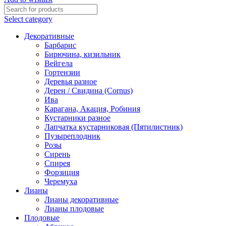
бизнес"
(3
Select category
литр
(С3))
Декоративные
quantity
Барбарис
Бирючина, кизильник
Вейгела
Гортензии
Деревья разное
Дерен / Свидина (Cornus)
Ива
Карагана, Акация, Робиния
Кустарники разное
Лапчатка кустарниковая (Пятилистник)
Пузыреплодник
Розы
Сирень
Спирея
Форзиция
Черемуха
Лианы
Лианы декоративные
Лианы плодовые
Плодовые