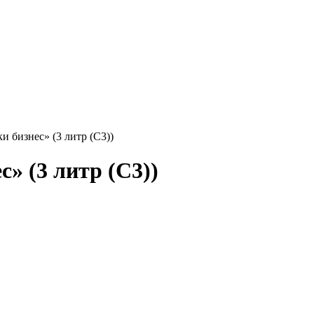
и бизнес» (3 литр (С3))
» (3 литр (С3))