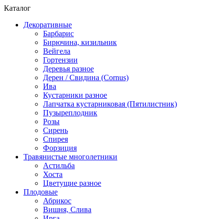
Каталог
Декоративные
Барбарис
Бирючина, кизильник
Вейгела
Гортензии
Деревья разное
Дерен / Свидина (Cornus)
Ива
Кустарники разное
Лапчатка кустарниковая (Пятилистник)
Пузыреплодник
Розы
Сирень
Спирея
Форзиция
Травянистые многолетники
Астильба
Хоста
Цветущие разное
Плодовые
Абрикос
Вишня, Слива
Ирга