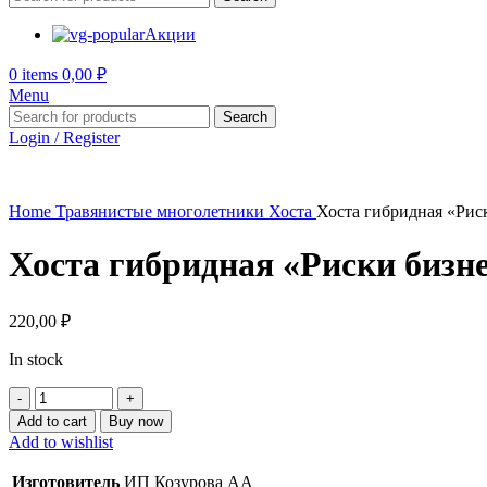
Акции
0
items
0,00
₽
Menu
Search
Login / Register
Home
Травянистые многолетники
Хоста
Хоста гибридная «Риск
Хоста гибридная «Риски бизнес
220,00
₽
In stock
Хоста
гибридная
Add to cart
Buy now
"Риски
Add to wishlist
бизнес"
(3
Изготовитель
ИП Козурова АА