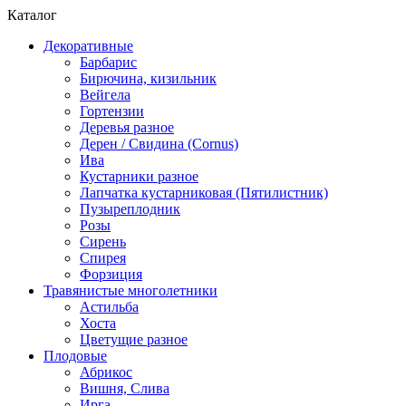
Каталог
Декоративные
Барбарис
Бирючина, кизильник
Вейгела
Гортензии
Деревья разное
Дерен / Свидина (Cornus)
Ива
Кустарники разное
Лапчатка кустарниковая (Пятилистник)
Пузыреплодник
Розы
Сирень
Спирея
Форзиция
Травянистые многолетники
Астильба
Хоста
Цветущие разное
Плодовые
Абрикос
Вишня, Слива
Ирга