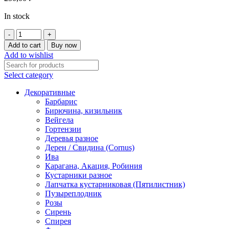
In stock
Смородина
черная
Add to cart
Buy now
"Несравненная"
Add to wishlist
(20-
50
Select category
см)
quantity
Декоративные
Барбарис
Бирючина, кизильник
Вейгела
Гортензии
Деревья разное
Дерен / Свидина (Cornus)
Ива
Карагана, Акация, Робиния
Кустарники разное
Лапчатка кустарниковая (Пятилистник)
Пузыреплодник
Розы
Сирень
Спирея