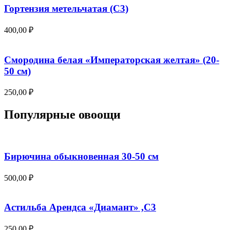
Гортензия метельчатая (С3)
400,00
₽
Смородина белая «Императорская желтая» (20-
50 см)
250,00
₽
Популярные овоощи
Бирючина обыкновенная 30-50 см
500,00
₽
Астильба Арендса «Диамант» ,С3
250,00
₽