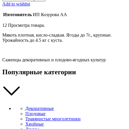
"Несравненная"
Add to wishlist
(20-
50
Изготовитель
ИП Козурова АА
см)
quantity
12
Просмотра товара.
Мякоть плотная, кисло-сладкая. Ягоды до 7г., крупные.
Урожайность до 4.5 кг с куста.
Саженцы декоративных и плодово-ягодных культур
Популярные категории
Декоративные
Плодовые
Травянистые многолетники
Хвойные