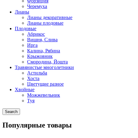
Форзиция
Черемуха
Лианы
Лианы декоративные
Лианы плодовые
Плодовые
Абрикос
Вишня, Слива
Ирга
Калина, Рябина
Крыжовник
Смородина, Йошта
Травянистые многолетники
Астильба
Хоста
Цветущие разное
Хвойные
Можжевельник
Туя
Search
Популярные товары