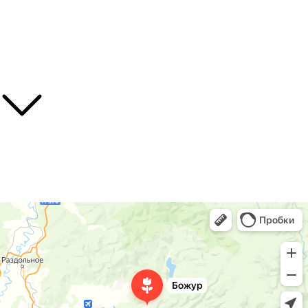
Хвойные
Лианы
Полезные ссылки
О нас
Контакты
Доставка
Божур
Питомник растений в Приморском крае