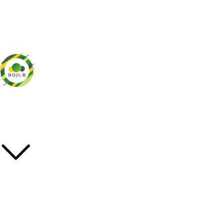
Саженцы декоративных и плодово-ягодных культур
Популярные категории
Декоративные
Плодовые
Травянистые многолетники