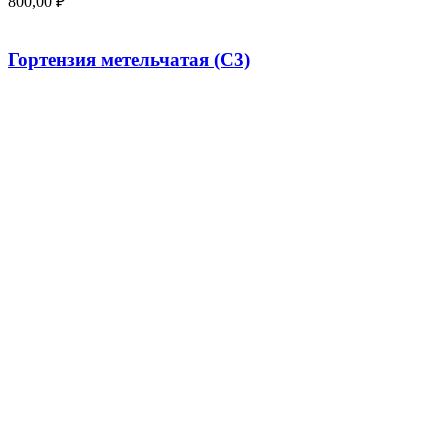
800,00
₽
Гортензия метельчатая (С3)
400,00
₽
Смородина белая «Императорская желтая» (20-
50 см)
250,00
₽
Популярные овоощи
Бирючина обыкновенная 30-50 см
500,00
₽
Астильба Арендса «Диамант» ,С3