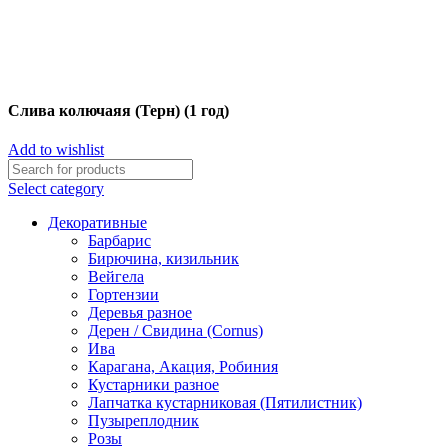
Слива колючаяя (Терн) (1 год)
Add to wishlist
Select category
Декоративные
Барбарис
Бирючина, кизильник
Вейгела
Гортензии
Деревья разное
Дерен / Свидина (Cornus)
Ива
Карагана, Акация, Робиния
Кустарники разное
Лапчатка кустарниковая (Пятилистник)
Пузыреплодник
Розы