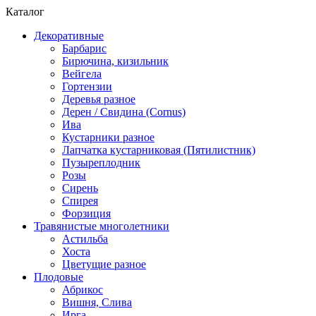
Каталог
Декоративные
Барбарис
Бирючина, кизильник
Вейгела
Гортензии
Деревья разное
Дерен / Свидина (Cornus)
Ива
Кустарники разное
Лапчатка кустарниковая (Пятилистник)
Пузыреплодник
Розы
Сирень
Спирея
Форзиция
Травянистые многолетники
Астильба
Хоста
Цветущие разное
Плодовые
Абрикос
Вишня, Слива
Ирга