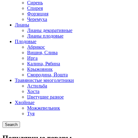
Сирень
Спирея
Форзиция
Черемуха
Лианы
Лианы декоративные
Лианы плодовые
Плодовые
Абрикос
Вишня, Слива
Ирга
Калина, Рябина
Крыжовник
Смородина, Йошта
Травянистые многолетники
Астильба
Хоста
Цветущие разное
Хвойные
Можжевельник
Туя
Search