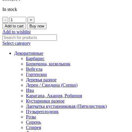
In stock
Слива
домашняя
Add to cart
Buy now
200
Add to wishlist
-
250
Select category
см
quantity
Декоративные
Барбарис
Бирючина, кизильник
Вейгела
Гортензии
Деревья разное
Дерен / Свидина (Cornus)
Ива
Карагана, Акация, Робиния
Кустарники разное
Лапчатка кустарниковая (Пятилистник)
Пузыреплодник
Розы
Сирень
Спирея