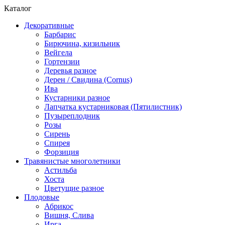
Каталог
Декоративные
Барбарис
Бирючина, кизильник
Вейгела
Гортензии
Деревья разное
Дерен / Свидина (Cornus)
Ива
Кустарники разное
Лапчатка кустарниковая (Пятилистник)
Пузыреплодник
Розы
Сирень
Спирея
Форзиция
Травянистые многолетники
Астильба
Хоста
Цветущие разное
Плодовые
Абрикос
Вишня, Слива
Ирга