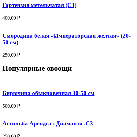
Гортензия метельчатая (С3)
400,00
₽
Смородина белая «Императорская желтая» (20-
50 см)
250,00
₽
Популярные овоощи
Бирючина обыкновенная 30-50 см
500,00
₽
Астильба Арендса «Диамант» ,С3
250,00
₽