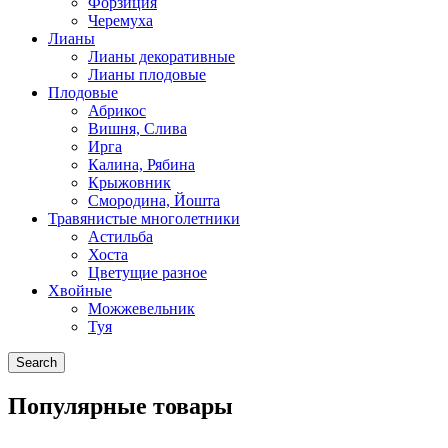
Форзиция
Черемуха
Лианы
Лианы декоративные
Лианы плодовые
Плодовые
Абрикос
Вишня, Слива
Ирга
Калина, Рябина
Крыжовник
Смородина, Йошта
Травянистые многолетники
Астильба
Хоста
Цветущие разное
Хвойные
Можжевельник
Туя
Search
Популярные товары