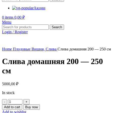
Акции
0
items
0,00
₽
Menu
Search
Login / Register
Home
Плодовые
Вишня, Слива
Слива домашняя 200 — 250 см
Слива домашняя 200 — 250
см
5000,00
₽
In stock
Слива
домашняя
Add to cart
Buy now
200
Add to wishlist