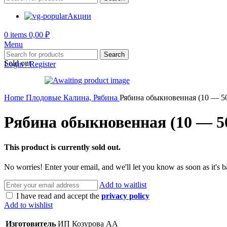
Акции
0
items
0,00
₽
Menu
Search
Sold out
Login / Register
Home
Плодовые
Калина, Рябина
Рябина обыкновенная (10 — 50
Рябина обыкновенная (10 — 5
This product is currently sold out.
No worries! Enter your email, and we'll let you know as soon as it's b
Add to waitlist
I have read and accept the
privacy policy
Add to wishlist
Изготовитель
ИП Козурова АА