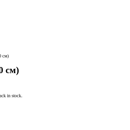
 см)
0 см)
ack in stock.