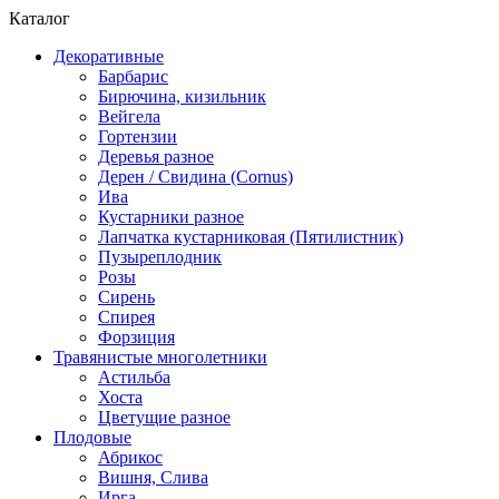
Каталог
Декоративные
Барбарис
Бирючина, кизильник
Вейгела
Гортензии
Деревья разное
Дерен / Свидина (Cornus)
Ива
Кустарники разное
Лапчатка кустарниковая (Пятилистник)
Пузыреплодник
Розы
Сирень
Спирея
Форзиция
Травянистые многолетники
Астильба
Хоста
Цветущие разное
Плодовые
Абрикос
Вишня, Слива
Ирга