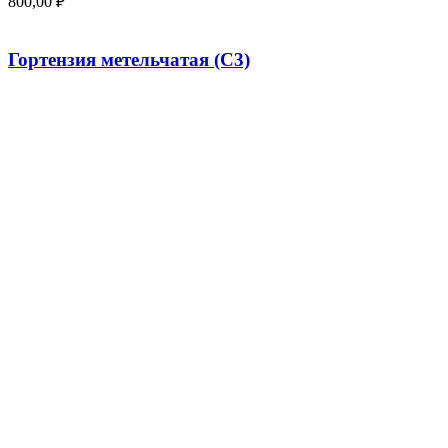
800,00
₽
Гортензия метельчатая (С3)
400,00
₽
Смородина белая «Императорская желтая» (20-
50 см)
250,00
₽
Популярные овоощи
Бирючина обыкновенная 30-50 см
500,00
₽
Астильба Арендса «Диамант» ,С3