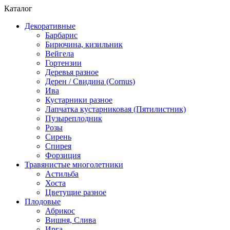
Каталог
Декоративные
Барбарис
Бирючина, кизильник
Вейгела
Гортензии
Деревья разное
Дерен / Свидина (Cornus)
Ива
Кустарники разное
Лапчатка кустарниковая (Пятилистник)
Пузыреплодник
Розы
Сирень
Спирея
Форзиция
Травянистые многолетники
Астильба
Хоста
Цветущие разное
Плодовые
Абрикос
Вишня, Слива
Ирга