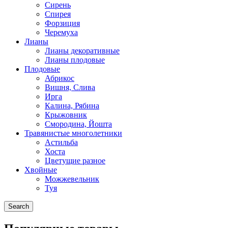
Сирень
Спирея
Форзиция
Черемуха
Лианы
Лианы декоративные
Лианы плодовые
Плодовые
Абрикос
Вишня, Слива
Ирга
Калина, Рябина
Крыжовник
Смородина, Йошта
Травянистые многолетники
Астильба
Хоста
Цветущие разное
Хвойные
Можжевельник
Туя
Search