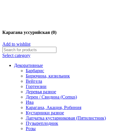
Карагана уссурийская (0)
Add to wishlist
Select category
Декоративные
Барбарис
Бирючина, кизильник
Вейгела
Гортензии
Деревья разное
Дерен / Свидина (Cornus)
Ива
Карагана, Акация, Робиния
Кустарники разное
Лапчатка кустарниковая (Пятилистник)
Пузыреплодник
Розы