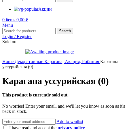
Акции
0
items
0,00
₽
Menu
Search
Login / Register
Sold out
Home
Декоративные
Карагана, Акация, Робиния
Карагана
уссурийская (0)
Карагана уссурийская (0)
This product is currently sold out.
No worries! Enter your email, and we'll let you know as soon as it's
back in stock.
Add to waitlist
I have read and accept the
privacy policy