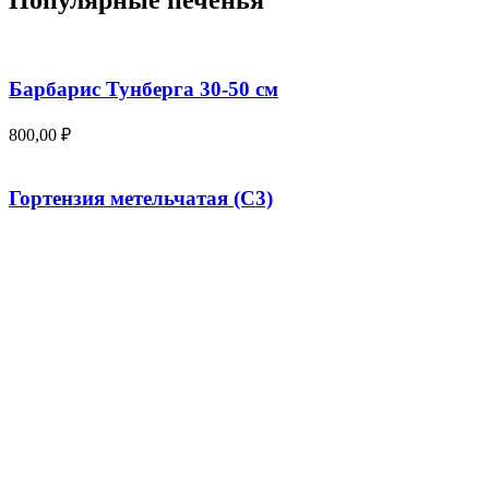
Популярные печенья
Барбарис Тунберга 30-50 см
800,00
₽
Гортензия метельчатая (С3)
400,00
₽
Смородина белая «Императорская желтая» (20-
50 см)
250,00
₽
Популярные овоощи