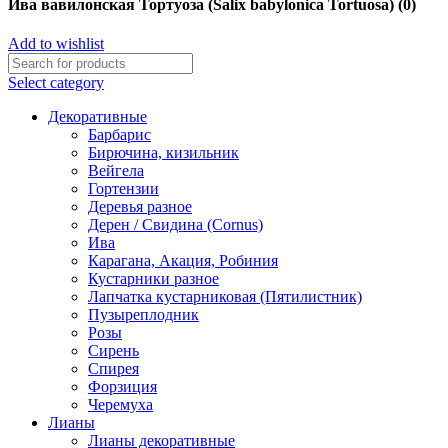
Ива вавилонская Тортуоза (Salix babylonica Tortuosa) (0)
Add to wishlist
Select category
Декоративные
Барбарис
Бирючина, кизильник
Вейгела
Гортензии
Деревья разное
Дерен / Свидина (Cornus)
Ива
Карагана, Акация, Робиния
Кустарники разное
Лапчатка кустарниковая (Пятилистник)
Пузыреплодник
Розы
Сирень
Спирея
Форзиция
Черемуха
Лианы
Лианы декоративные