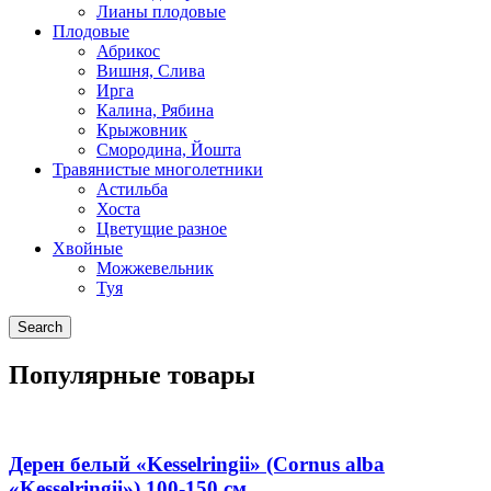
Лианы плодовые
Плодовые
Абрикос
Вишня, Слива
Ирга
Калина, Рябина
Крыжовник
Смородина, Йошта
Травянистые многолетники
Астильба
Хоста
Цветущие разное
Хвойные
Можжевельник
Туя
Search
Популярные товары
Дерен белый «Kesselringii» (Cornus alba
«Kesselringii») 100-150 см