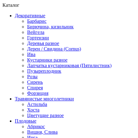
Каталог
Декоративные
Барбарис
Бирючина, кизильник
Вейгела
Гортензии
Деревья разное
Дерен / Свидина (Cornus)
Ива
Кустарники разное
Лапчатка кустарниковая (Пятилистник)
Пузыреплодник
Розы
Сирень
Спирея
Форзиция
Травянистые многолетники
Астильба
Хоста
Цветущие разное
Плодовые
Абрикос
Вишня, Слива
Ирга