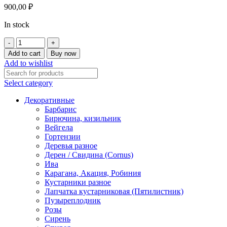
900,00
₽
In stock
Ива
белая
Add to cart
Buy now
Йелвертон
Add to wishlist
(Salix
alba
Select category
Yelverton)
50-
Декоративные
100
Барбарис
см
Бирючина, кизильник
(2
Вейгела
года)
Гортензии
quantity
Деревья разное
Дерен / Свидина (Cornus)
Ива
Карагана, Акация, Робиния
Кустарники разное
Лапчатка кустарниковая (Пятилистник)
Пузыреплодник
Розы
Сирень