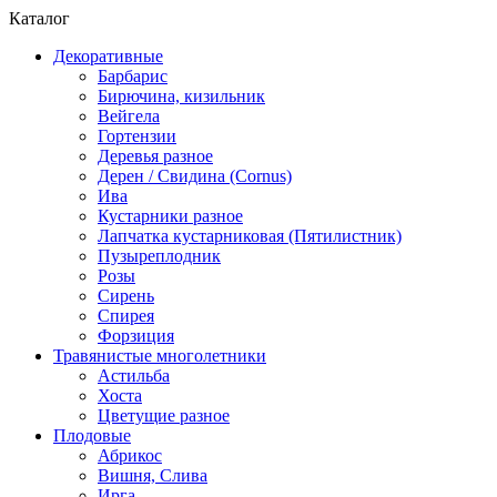
Каталог
Декоративные
Барбарис
Бирючина, кизильник
Вейгела
Гортензии
Деревья разное
Дерен / Свидина (Cornus)
Ива
Кустарники разное
Лапчатка кустарниковая (Пятилистник)
Пузыреплодник
Розы
Сирень
Спирея
Форзиция
Травянистые многолетники
Астильба
Хоста
Цветущие разное
Плодовые
Абрикос
Вишня, Слива
Ирга