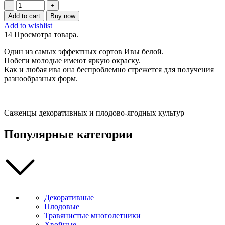
Ива
белая
Add to cart
Buy now
Йелвертон
Add to wishlist
(Salix
14
Просмотра товара.
alba
Yelverton)
Один из самых эффектных сортов Ивы белой.
50-
Побеги молодые имеют яркую окраску.
100
Как и любая ива она беспроблемно стрежется для получения
см
разнообразных форм.
(2
года)
quantity
Саженцы декоративных и плодово-ягодных культур
Популярные категории
Декоративные
Плодовые
Травянистые многолетники
Хвойные