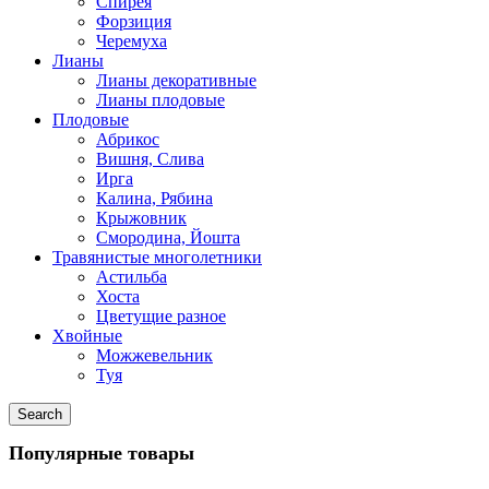
Спирея
Форзиция
Черемуха
Лианы
Лианы декоративные
Лианы плодовые
Плодовые
Абрикос
Вишня, Слива
Ирга
Калина, Рябина
Крыжовник
Смородина, Йошта
Травянистые многолетники
Астильба
Хоста
Цветущие разное
Хвойные
Можжевельник
Туя
Search
Популярные товары