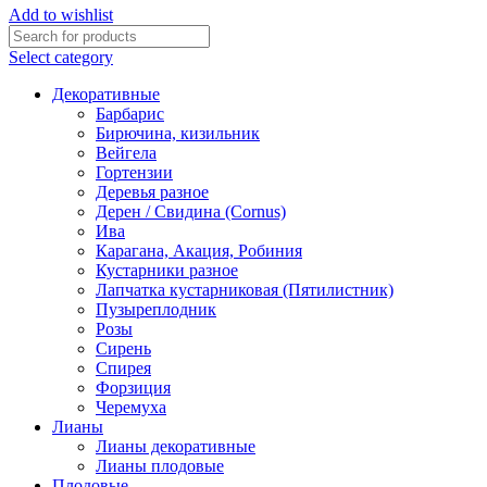
Add to wishlist
Select category
Декоративные
Барбарис
Бирючина, кизильник
Вейгела
Гортензии
Деревья разное
Дерен / Свидина (Cornus)
Ива
Карагана, Акация, Робиния
Кустарники разное
Лапчатка кустарниковая (Пятилистник)
Пузыреплодник
Розы
Сирень
Спирея
Форзиция
Черемуха
Лианы
Лианы декоративные
Лианы плодовые
Плодовые