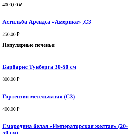
4000,00
₽
Астильба Арендса «Америка» ,С3
250,00
₽
Популярные печенья
Барбарис Тунберга 30-50 см
800,00
₽
Гортензия метельчатая (С3)
400,00
₽
Смородина белая «Императорская желтая» (20-
50 см)