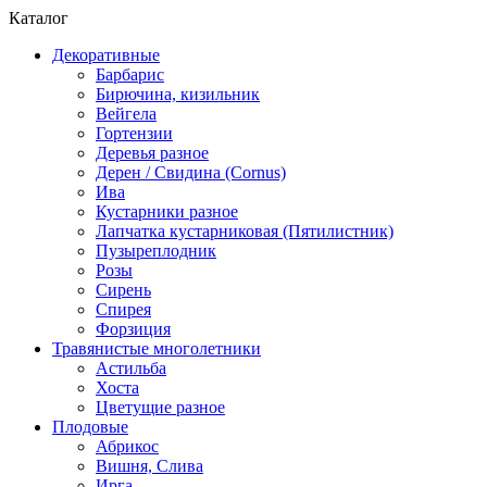
Каталог
Декоративные
Барбарис
Бирючина, кизильник
Вейгела
Гортензии
Деревья разное
Дерен / Свидина (Cornus)
Ива
Кустарники разное
Лапчатка кустарниковая (Пятилистник)
Пузыреплодник
Розы
Сирень
Спирея
Форзиция
Травянистые многолетники
Астильба
Хоста
Цветущие разное
Плодовые
Абрикос
Вишня, Слива
Ирга