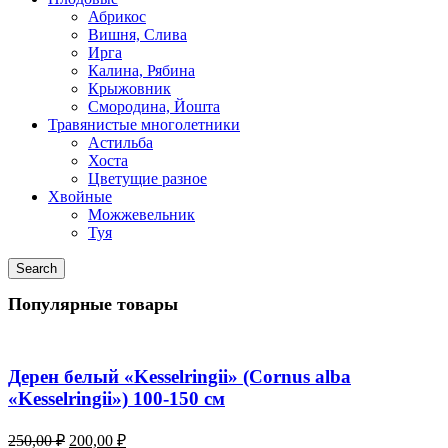
Абрикос
Вишня, Слива
Ирга
Калина, Рябина
Крыжовник
Смородина, Йошта
Травянистые многолетники
Астильба
Хоста
Цветущие разное
Хвойные
Можжевельник
Туя
Search
Популярные товары
Дерен белый «Kesselringii» (Cornus alba
«Kesselringii») 100-150 см
Original
Current
250,00
₽
200,00
₽