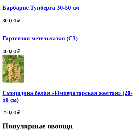
Барбарис Тунберга 30-50 см
800,00
₽
Гортензия метельчатая (С3)
400,00
₽
Смородина белая «Императорская желтая» (20-
50 см)
250,00
₽
Популярные овоощи