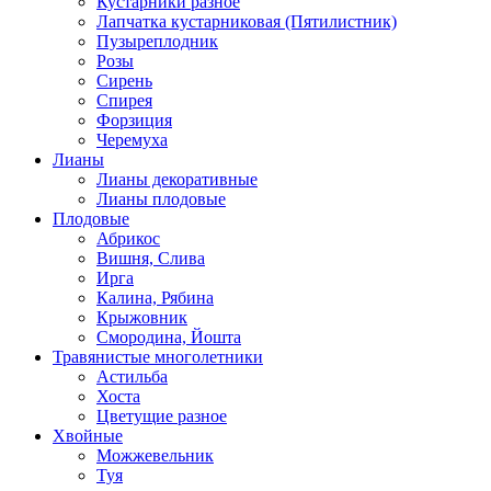
Кустарники разное
Лапчатка кустарниковая (Пятилистник)
Пузыреплодник
Розы
Сирень
Спирея
Форзиция
Черемуха
Лианы
Лианы декоративные
Лианы плодовые
Плодовые
Абрикос
Вишня, Слива
Ирга
Калина, Рябина
Крыжовник
Смородина, Йошта
Травянистые многолетники
Астильба
Хоста
Цветущие разное
Хвойные
Можжевельник
Туя