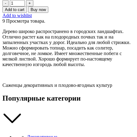
Вяз
приземистый
Add to cart
Buy now
/
Add to wishlist
Вяз
9
Просмотра товара.
мелколистный
(Ulmus
Дерево широко распространено в городских ландшафтах.
pumila)
Отлично растет как на плодородных почвах так и на
100-
запыленных участках у дорог. Идеально для любой стрижки.
200
Можно сформировать топиар, посадить как солитер,
см
долговечное, не ломкое. Имеет множественные побеги с
quantity
мелкой листвой. Хорошо формирует по-настоящему
качественную изгородь любой высоты.
Саженцы декоративных и плодово-ягодных культур
Популярные категории
Декоративные