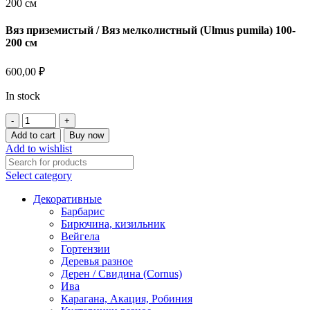
Вяз приземистый / Вяз мелколистный (Ulmus pumila) 100-
200 см
600,00
₽
In stock
Вяз
приземистый
Add to cart
Buy now
/
Add to wishlist
Вяз
мелколистный
Select category
(Ulmus
pumila)
Декоративные
100-
Барбарис
200
Бирючина, кизильник
см
Вейгела
quantity
Гортензии
Деревья разное
Дерен / Свидина (Cornus)
Ива
Карагана, Акация, Робиния