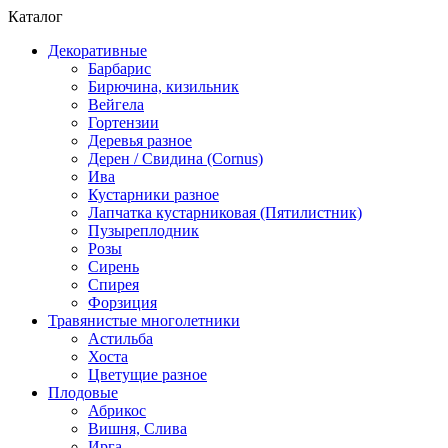
Каталог
Декоративные
Барбарис
Бирючина, кизильник
Вейгела
Гортензии
Деревья разное
Дерен / Свидина (Cornus)
Ива
Кустарники разное
Лапчатка кустарниковая (Пятилистник)
Пузыреплодник
Розы
Сирень
Спирея
Форзиция
Травянистые многолетники
Астильба
Хоста
Цветущие разное
Плодовые
Абрикос
Вишня, Слива
Ирга