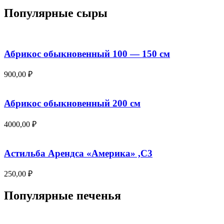
was:
is:
Популярные сыры
250,00 ₽.
200,00 ₽.
Абрикос обыкновенный 100 — 150 см
900,00
₽
Абрикос обыкновенный 200 см
4000,00
₽
Астильба Арендса «Америка» ,С3
250,00
₽
Популярные печенья