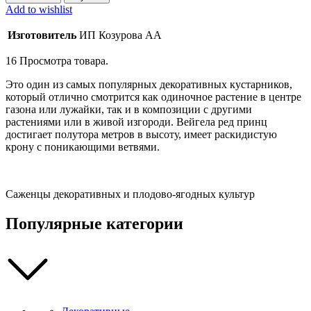
"Красный
Add to wishlist
принц"
30-
Изготовитель
ИП Козурова АА
50
см
16
Просмотра товара.
quantity
Это один из самых популярных декоративных кустарников,
который отлично смотрится как одиночное растение в центре
газона или лужайки, так и в композиции с другими
растениями или в живой изгороди. Вейгела ред принц
достигает полутора метров в высоту, имеет раскидистую
крону с поникающими ветвями.
Саженцы декоративных и плодово-ягодных культур
Популярные категории