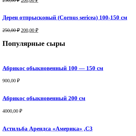
250,00
₽
200,00
₽
price
price
was:
is:
250,00 ₽.
200,00 ₽.
Дерен отпрысковый (Cornus sericea) 100-150 см
Original
Current
250,00
₽
200,00
₽
price
price
was:
is:
Популярные сыры
250,00 ₽.
200,00 ₽.
Абрикос обыкновенный 100 — 150 см
900,00
₽
Абрикос обыкновенный 200 см
4000,00
₽
Астильба Арендса «Америка» ,С3