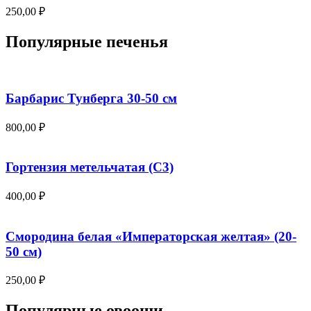
250,00
₽
Популярные печенья
Барбарис Тунберга 30-50 см
800,00
₽
Гортензия метельчатая (С3)
400,00
₽
Смородина белая «Императорская желтая» (20-
50 см)
250,00
₽
Популярные овоощи