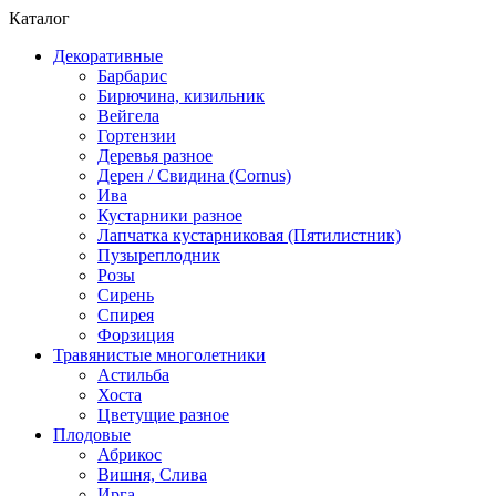
Каталог
Декоративные
Барбарис
Бирючина, кизильник
Вейгела
Гортензии
Деревья разное
Дерен / Свидина (Cornus)
Ива
Кустарники разное
Лапчатка кустарниковая (Пятилистник)
Пузыреплодник
Розы
Сирень
Спирея
Форзиция
Травянистые многолетники
Астильба
Хоста
Цветущие разное
Плодовые
Абрикос
Вишня, Слива
Ирга