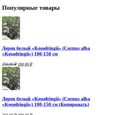
Популярные товары
Дерен белый «Kesselringii» (Cornus alba
«Kesselringii») 100-150 см
Original
Current
250,00
₽
200,00
₽
price
price
was:
is:
250,00 ₽.
200,00 ₽.
Дерен белый «Kesselringii» (Cornus alba
«Kesselringii») 100-150 см (Копировать)
Original
Current