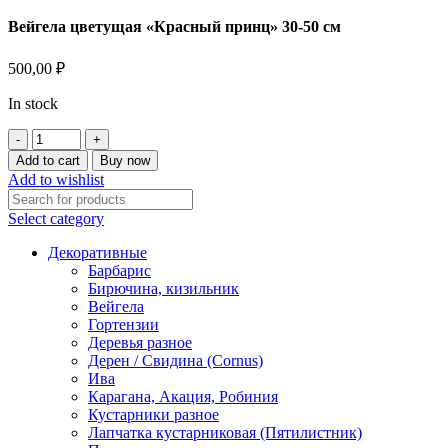
Вейгела цветущая «Красный принц» 30-50 см
500,00
₽
In stock
Вейгела
цветущая
Add to cart
Buy now
"Красный
Add to wishlist
принц"
30-
Select category
50
см
Декоративные
quantity
Барбарис
Бирючина, кизильник
Вейгела
Гортензии
Деревья разное
Дерен / Свидина (Cornus)
Ива
Карагана, Акация, Робиния
Кустарники разное
Лапчатка кустарниковая (Пятилистник)