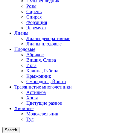
Пузыреплодник
Розы
Сирень
Спирея
Форзиция
Черемуха
Лианы
Лианы декоративные
Лианы плодовые
Плодовые
Абрикос
Вишня, Слива
Ирга
Калина, Рябина
Крыжовник
Смородина, Йошта
Травянистые многолетники
Астильба
Хоста
Цветущие разное
Хвойные
Можжевельник
Туя
Search