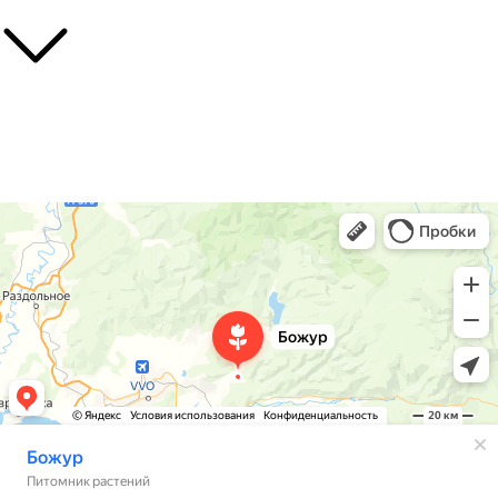
О нас
Контакты
Доставка
Божур
Питомник растений в Приморском крае