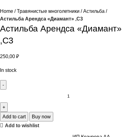
Home
Травянистые многолетники
Астильба
Астильба Арендса «Диамант» ,С3
Астильба Арендса «Диамант»
,С3
250,00
₽
In stock
Add to cart
Buy now
Add to wishlist
ИП Козурова АА